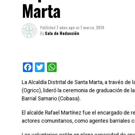
Marta
Published
7 años ago
on
7 marzo, 2019
By
Sala de Redacción
Facebook
Twitter
WhatsApp
La Alcaldía Distrital de Santa Marta, a través de 
(Ogricc), lideró la ceremonia de graduación de 
Barrial Samario (Cobasa).
El alcalde Rafael Martínez fue el encargado de re
actores comunitarios, como agentes barriales c