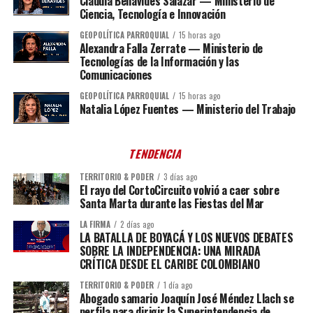
Claudia Benavides Salazar — Ministerio de
Ciencia, Tecnología e Innovación
GEOPOLÍTICA PARROQUIAL
15 horas ago
Alexandra Falla Zerrate — Ministerio de
Tecnologías de la Información y las
Comunicaciones
GEOPOLÍTICA PARROQUIAL
15 horas ago
Natalia López Fuentes — Ministerio del Trabajo
TENDENCIA
TERRITORIO & PODER
3 días ago
El rayo del CortoCircuito volvió a caer sobre
Santa Marta durante las Fiestas del Mar
LA FIRMA
2 días ago
LA BATALLA DE BOYACÁ Y LOS NUEVOS DEBATES
SOBRE LA INDEPENDENCIA: UNA MIRADA
CRÍTICA DESDE EL CARIBE COLOMBIANO
TERRITORIO & PODER
1 día ago
Abogado samario Joaquín José Méndez Llach se
perfila para dirigir la Superintendencia de