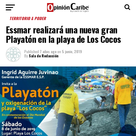
TERRITORIO & PODER
Essmar realizará una nueva gran
Playatón en la playa de Los Cocos
Published
7 años ago
on
5 junio, 2019
By
Sala de Redacción