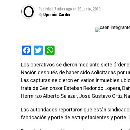
Published
7 años ago
on
29 junio, 2019
By
Opinión Caribe
Facebook
Twitter
WhatsApp
Los operativos se dieron mediante siete órdenes
Nación después de haber sido solicitadas por uni
Las capturas se dieron en varios inmuebles ubica
trata de Genionsor Esteban Redondo Lopera, Daive
Hermirzo Alberto Salazar, José Gustavo Ortiz 
Las autoridades reportaron que están sindicados p
fabricación y porte de estupefacientes y porte 