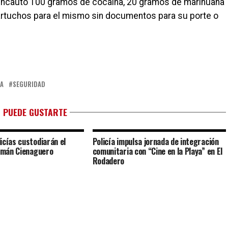
 incautó 100 gramos de cocaína, 20 gramos de marihuana
cartuchos para el mismo sin documentos para su porte o
ÍA
SEGURIDAD
 PUEDE GUSTARTE
icías custodiarán el
Policía impulsa jornada de integración
aimán Cienaguero
comunitaria con “Cine en la Playa” en El
Rodadero