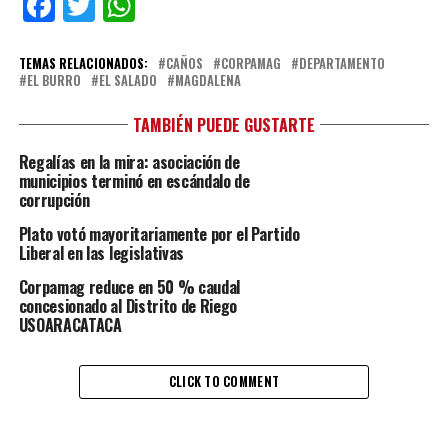
Facebook
Twitter
WhatsApp
TEMAS RELACIONADOS:
CAÑOS
CORPAMAG
DEPARTAMENTO
EL BURRO
EL SALADO
MAGDALENA
TAMBIÉN PUEDE GUSTARTE
Regalías en la mira: asociación de
municipios terminó en escándalo de
corrupción
Plato votó mayoritariamente por el Partido
Liberal en las legislativas
Corpamag reduce en 50 % caudal
concesionado al Distrito de Riego
USOARACATACA
CLICK TO COMMENT