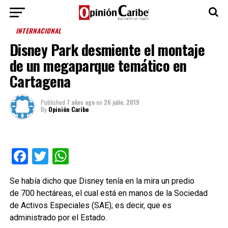
INTERNACIONAL
Disney Park desmiente el montaje
de un megaparque temático en
Cartagena
Published
7 años ago
on
26 julio, 2019
By
Opinión Caribe
Facebook
Twitter
WhatsApp
Se había dicho que Disney tenía en la mira un predio
de 700 hectáreas, el cual está en manos de la Sociedad
de Activos Especiales (SAE); es decir, que es
administrado por el Estado.