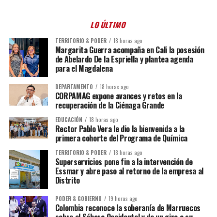
LO ÚLTIMO
TERRITORIO & PODER
18 horas ago
Margarita Guerra acompaña en Cali la posesión
de Abelardo De la Espriella y plantea agenda
para el Magdalena
DEPARTAMENTO
18 horas ago
CORPAMAG expone avances y retos en la
recuperación de la Ciénaga Grande
EDUCACIÓN
18 horas ago
Rector Pablo Vera le dio la bienvenida a la
primera cohorte del Programa de Química
TERRITORIO & PODER
18 horas ago
Superservicios pone fin a la intervención de
Essmar y abre paso al retorno de la empresa al
Distrito
PODER & GOBIERNO
19 horas ago
Colombia reconoce la soberanía de Marruecos
sobre el Sáhara Occidental y da un giro a su