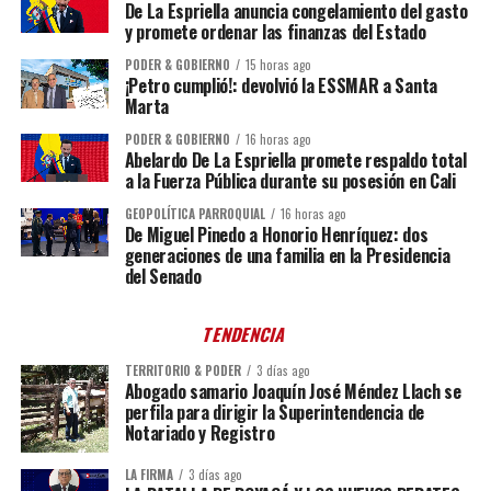
De La Espriella anuncia congelamiento del gasto
y promete ordenar las finanzas del Estado
PODER & GOBIERNO
15 horas ago
¡Petro cumplió!: devolvió la ESSMAR a Santa
Marta
PODER & GOBIERNO
16 horas ago
Abelardo De La Espriella promete respaldo total
a la Fuerza Pública durante su posesión en Cali
GEOPOLÍTICA PARROQUIAL
16 horas ago
De Miguel Pinedo a Honorio Henríquez: dos
generaciones de una familia en la Presidencia
del Senado
TENDENCIA
TERRITORIO & PODER
3 días ago
Abogado samario Joaquín José Méndez Llach se
perfila para dirigir la Superintendencia de
Notariado y Registro
LA FIRMA
3 días ago