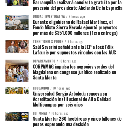
Barranquilla realizará concierto gratuito por la
posesión del presidente Abelardo De la Espriella
UNIDAD INVESTIGATIVA
9 horas ago
Durante el gobierno de Rafael Martínez, el
Fondo Mixto Sierra Nevada ejecutó proyectos
por más de $351.000 millones (1era entrega)
TERRITORIO & PODER
9 horas ago
Saúl Severini señaló ante la JEP a José Félix
Lafaurie por supuestos vínculos con las AUC
DEPARTAMENTO
10 horas ago
CORPAMAG impulsa los negocios verdes del
Magdalena en congreso jurídico realizado en
Santa Marta
EDUCACIÓN
10 horas ago
Universidad Sergio Arboleda renueva su
Acreditación Institucional de Alta Calidad
Multicampus por seis años
EDITORIAL
10 horas ago
Santa Marta: 260 hectáreas y cinco billones de
pesos esperando una decisión