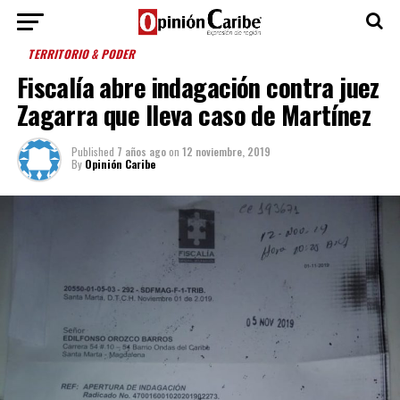
TERRITORIO & PODER
Fiscalía abre indagación contra juez
Zagarra que lleva caso de Martínez
Published
7 años ago
on
12 noviembre, 2019
By
Opinión Caribe