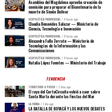
Asamblea del Magdalena aprueba creación de
comisión para preparar el Bicentenario de la
muerte de Simón Bolívar
GEOPOLÍTICA PARROQUIAL
9 horas ago
Claudia Benavides Salazar — Ministerio de
Ciencia, Tecnología e Innovación
GEOPOLÍTICA PARROQUIAL
9 horas ago
Alexandra Falla Zerrate — Ministerio de
Tecnologías de la Información y las
Comunicaciones
GEOPOLÍTICA PARROQUIAL
9 horas ago
Natalia López Fuentes — Ministerio del Trabajo
TENDENCIA
TERRITORIO & PODER
2 días ago
El rayo del CortoCircuito volvió a caer sobre
Santa Marta durante las Fiestas del Mar
LA FIRMA
1 día ago
LA BATALLA DE BOYACÁ Y LOS NUEVOS DEBATES