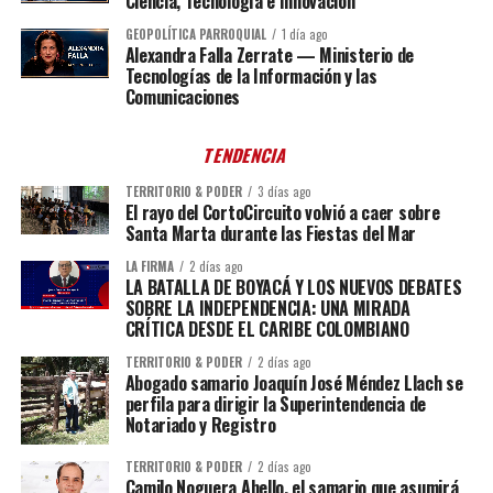
Ciencia, Tecnología e Innovación
GEOPOLÍTICA PARROQUIAL
1 día ago
Alexandra Falla Zerrate — Ministerio de
Tecnologías de la Información y las
Comunicaciones
TENDENCIA
TERRITORIO & PODER
3 días ago
El rayo del CortoCircuito volvió a caer sobre
Santa Marta durante las Fiestas del Mar
LA FIRMA
2 días ago
LA BATALLA DE BOYACÁ Y LOS NUEVOS DEBATES
SOBRE LA INDEPENDENCIA: UNA MIRADA
CRÍTICA DESDE EL CARIBE COLOMBIANO
TERRITORIO & PODER
2 días ago
Abogado samario Joaquín José Méndez Llach se
perfila para dirigir la Superintendencia de
Notariado y Registro
TERRITORIO & PODER
2 días ago
Camilo Noguera Abello, el samario que asumirá