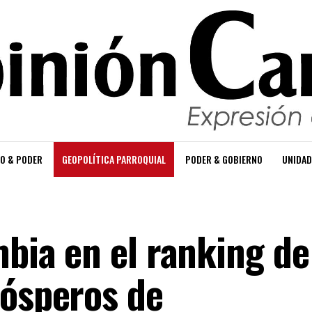
O & PODER
GEOPOLÍTICA PARROQUIAL
PODER & GOBIERNO
UNIDAD
mbia en el ranking de
rósperos de