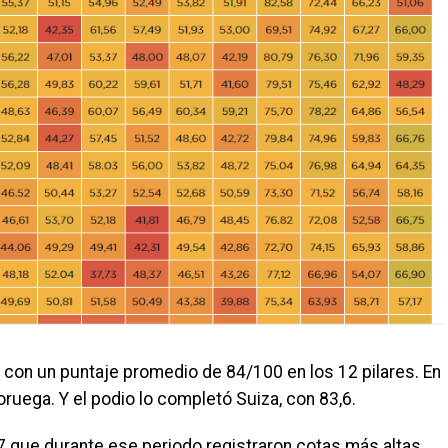
 con un puntaje promedio de 84/100 en los 12 pilares. En
uega. Y el podio lo completó Suiza, con 83,6.
 que durante ese periodo registraron cotas más altas,