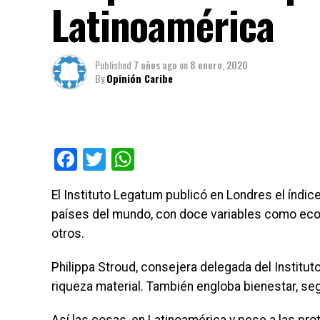
Latinoamérica
Published
7 años ago
on
8 enero, 2020
By
Opinión Caribe
Facebook
Twitter
WhatsApp
El Instituto Legatum publicó en Londres el índi
países del mundo, con doce variables como econ
otros.
Philippa Stroud, consejera delegada del Instit
riqueza material. También engloba bienestar, seg