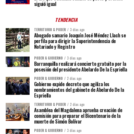
siguió igual
TENDENCIA
TERRITORIO & PODER
3 días ago
Abogado samario Joaquín José Méndez Llach se
perfila para dirigir la Superintendencia de
Notariado y Registro
PODER & GOBIERNO
3 días ago
Barranquilla realizará concierto gratuito por la
posesión del presidente Abelardo De la Espriella
PODER & GOBIERNO
2 días ago
Gobierno expide decreto que agiliza los
nombramientos del gabinete de Abelardo De la
Espriella
TERRITORIO & PODER
2 días ago
Asamblea del Magdalena aprueba creación de
comisión para preparar el Bicentenario de la
muerte de Simón Bolívar
PODER & GOBIERNO
3 días ago