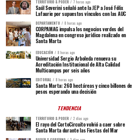
TERRITORIO & PODER
7 horas ago
Saúl Severini señaló ante la JEP a José Félix
Lafaurie por supuestos vínculos con las AUC
DEPARTAMENTO
8 horas ago
CORPAMAG impulsa los negocios verdes del
Magdalena en congreso jurídico realizado en
Santa Marta
EDUCACIÓN
8 horas ago
Universidad Sergio Arboleda renueva su
Acreditación Institucional de Alta Calidad
Multicampus por seis años
EDITORIAL
8 horas ago
Santa Marta: 260 hectáreas y cinco billones de
pesos esperando una decisión
TENDENCIA
TERRITORIO & PODER
2 días ago
El rayo del CortoCircuito volvió a caer sobre
Santa Marta durante las Fiestas del Mar
PODER & GOBIERNO
2 días ago