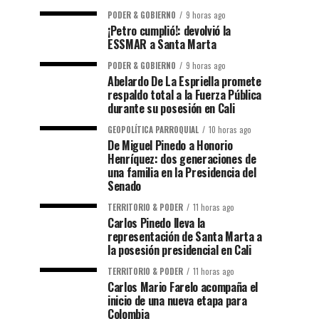
PODER & GOBIERNO
9 horas ago
¡Petro cumplió!: devolvió la
ESSMAR a Santa Marta
PODER & GOBIERNO
9 horas ago
Abelardo De La Espriella promete
respaldo total a la Fuerza Pública
durante su posesión en Cali
GEOPOLÍTICA PARROQUIAL
10 horas ago
De Miguel Pinedo a Honorio
Henríquez: dos generaciones de
una familia en la Presidencia del
Senado
TERRITORIO & PODER
11 horas ago
Carlos Pinedo lleva la
representación de Santa Marta a
la posesión presidencial en Cali
TERRITORIO & PODER
11 horas ago
Carlos Mario Farelo acompaña el
inicio de una nueva etapa para
Colombia