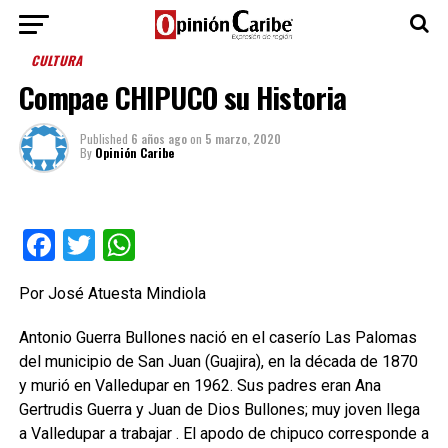
CULTURA
Compae CHIPUCO su Historia
Published
6 años ago
on
5 marzo, 2020
By
Opinión Caribe
Facebook
Twitter
WhatsApp
Por José Atuesta Mindiola
Antonio Guerra Bullones nació en el caserío Las Palomas
del municipio de San Juan (Guajira), en la década de 1870
y murió en Valledupar en 1962. Sus padres eran Ana
Gertrudis Guerra y Juan de Dios Bullones; muy joven llega
a Valledupar a trabajar . El apodo de chipuco corresponde a