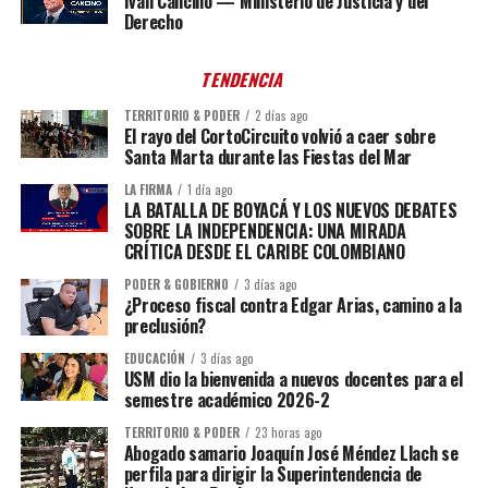
Iván Cancino — Ministerio de Justicia y del
Derecho
TENDENCIA
TERRITORIO & PODER
2 días ago
El rayo del CortoCircuito volvió a caer sobre
Santa Marta durante las Fiestas del Mar
LA FIRMA
1 día ago
LA BATALLA DE BOYACÁ Y LOS NUEVOS DEBATES
SOBRE LA INDEPENDENCIA: UNA MIRADA
CRÍTICA DESDE EL CARIBE COLOMBIANO
PODER & GOBIERNO
3 días ago
¿Proceso fiscal contra Edgar Arias, camino a la
preclusión?
EDUCACIÓN
3 días ago
USM dio la bienvenida a nuevos docentes para el
semestre académico 2026-2
TERRITORIO & PODER
23 horas ago
Abogado samario Joaquín José Méndez Llach se
perfila para dirigir la Superintendencia de