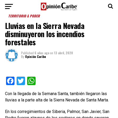
TERRITORIO & PODER
Lluvias en la Sierra Nevada
disminuyeron los incendios
forestales
Published
6 años ago
on
13 abril, 2020
By
Opinión Caribe
Facebook
Twitter
WhatsApp
Con la llegada de la Semana Santa, también llegaron las
lluvias a la parte alta de la Sierra Nevada de Santa Marta.
En los corregimientos de Siberia, Palmor, San Javier, San
Pedro fueron algunos de los sectores en donde cayeron