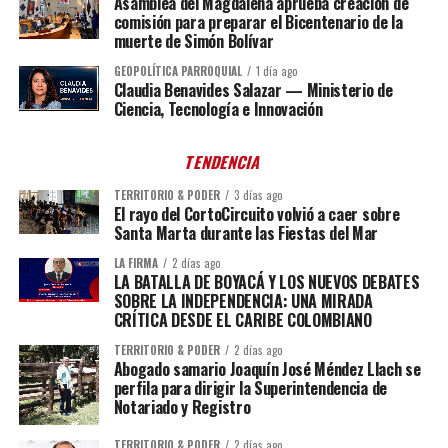
Asamblea del Magdalena aprueba creación de
comisión para preparar el Bicentenario de la
muerte de Simón Bolívar
GEOPOLÍTICA PARROQUIAL
1 día ago
Claudia Benavides Salazar — Ministerio de
Ciencia, Tecnología e Innovación
TENDENCIA
TERRITORIO & PODER
3 días ago
El rayo del CortoCircuito volvió a caer sobre
Santa Marta durante las Fiestas del Mar
LA FIRMA
2 días ago
LA BATALLA DE BOYACÁ Y LOS NUEVOS DEBATES
SOBRE LA INDEPENDENCIA: UNA MIRADA
CRÍTICA DESDE EL CARIBE COLOMBIANO
TERRITORIO & PODER
2 días ago
Abogado samario Joaquín José Méndez Llach se
perfila para dirigir la Superintendencia de
Notariado y Registro
TERRITORIO & PODER
2 días ago