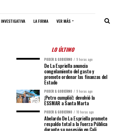
 INVESTIGATIVA
LA FIRMA
VER MÁS
LO ÚLTIMO
PODER & GOBIERNO
9 horas ago
De La Espriella anuncia
congelamiento del gasto y
promete ordenar las finanzas del
Estado
PODER & GOBIERNO
9 horas ago
¡Petro cumplió!: devolvió la
ESSMAR a Santa Marta
PODER & GOBIERNO
10 horas ago
Abelardo De La Espriella promete
respaldo total a la Fuerza Pública
durante su posesión en Cali