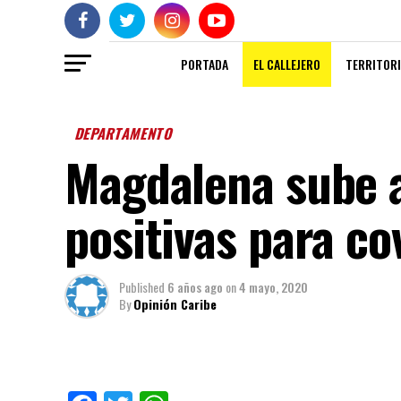
PORTADA
EL CALLEJERO
TERRITORI
DEPARTAMENTO
Magdalena sube 
positivas para co
Published
6 años ago
on
4 mayo, 2020
By
Opinión Caribe