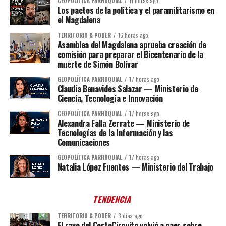
GEOPOLÍTICA PARROQUIAL
11 horas ago
Los pactos de la política y el paramilitarismo en
el Magdalena
TERRITORIO & PODER
16 horas ago
Asamblea del Magdalena aprueba creación de
comisión para preparar el Bicentenario de la
muerte de Simón Bolívar
GEOPOLÍTICA PARROQUIAL
17 horas ago
Claudia Benavides Salazar — Ministerio de
Ciencia, Tecnología e Innovación
GEOPOLÍTICA PARROQUIAL
17 horas ago
Alexandra Falla Zerrate — Ministerio de
Tecnologías de la Información y las
Comunicaciones
GEOPOLÍTICA PARROQUIAL
17 horas ago
Natalia López Fuentes — Ministerio del Trabajo
TENDENCIA
TERRITORIO & PODER
3 días ago
El rayo del CortoCircuito volvió a caer sobre