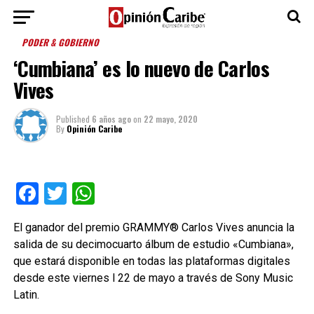
PODER & GOBIERNO
‘Cumbiana’ es lo nuevo de Carlos
Vives
Published
6 años ago
on
22 mayo, 2020
By
Opinión Caribe
Facebook
Twitter
WhatsApp
El ganador del premio GRAMMY® Carlos Vives anuncia la
salida de su decimocuarto álbum de estudio «Cumbiana»,
que estará disponible en todas las plataformas digitales
desde este viernes l 22 de mayo a través de Sony Music
Latin.