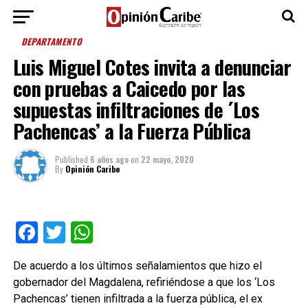
DEPARTAMENTO
Luis Miguel Cotes invita a denunciar
con pruebas a Caicedo por las
supuestas infiltraciones de ´Los
Pachencas’ a la Fuerza Pública
Published
6 años ago
on
22 mayo, 2020
By
Opinión Caribe
Facebook
Twitter
WhatsApp
De acuerdo a los últimos señalamientos que hizo el
gobernador del Magdalena, refiriéndose a que los ‘Los
Pachencas’ tienen infiltrada a la fuerza pública, el ex