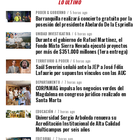
LO ÚLTIMO
PODER & GOBIERNO
5 horas ago
Barranquilla realizará concierto gratuito por la
posesión del presidente Abelardo De la Espriella
UNIDAD INVESTIGATIVA
6 horas ago
Durante el gobierno de Rafael Martínez, el
Fondo Mixto Sierra Nevada ejecutó proyectos
por más de $351.000 millones (1era entrega)
TERRITORIO & PODER
6 horas ago
Saúl Severini señaló ante la JEP a José Félix
Lafaurie por supuestos vínculos con las AUC
DEPARTAMENTO
7 horas ago
CORPAMAG impulsa los negocios verdes del
Magdalena en congreso jurídico realizado en
Santa Marta
EDUCACIÓN
7 horas ago
Universidad Sergio Arboleda renueva su
Acreditación Institucional de Alta Calidad
Multicampus por seis años
EDITORIAL
7 horas ago