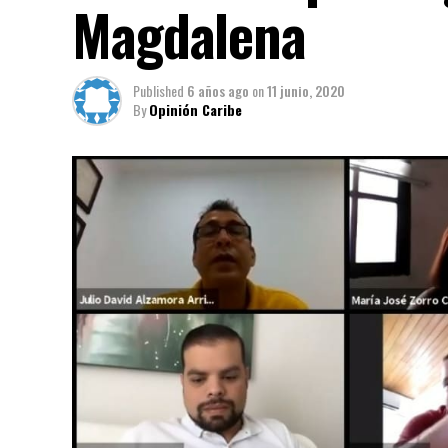
Magdalena
Published
6 años ago
on
11 junio, 2020
By
Opinión Caribe