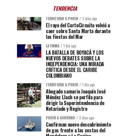
TENDENCIA
TERRITORIO & PODER
2 días ago
El rayo del CortoCircuito volvió a
caer sobre Santa Marta durante
las Fiestas del Mar
LA FIRMA
1 día ago
LA BATALLA DE BOYACÁ Y LOS
NUEVOS DEBATES SOBRE LA
INDEPENDENCIA: UNA MIRADA
CRÍTICA DESDE EL CARIBE
COLOMBIANO
TERRITORIO & PODER
1 día ago
Abogado samario Joaquín José
Méndez Llach se perfila para
dirigir la Superintendencia de
Notariado y Registro
PODER & GOBIERNO
2 días ago
Confirman nuevo descubrimiento
de gas frente a las costas del