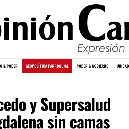
O & PODER
GEOPOLÍTICA PARROQUIAL
PODER & GOBIERNO
UNIDAD
cedo y Supersalud
gdalena sin camas