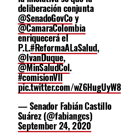
deliberación conjunta
@SenadoGovCo
y
@CamaraColombia
enriquecerá el
P.L.
#ReformaALaSalud
,
@IvanDuque
,
@MinSaludCol
.
#comisionVII
pic.twitter.com/wZ6HugUyW8
— Senador Fabián Castillo
Suárez (@fabiangcs)
September 24, 2020