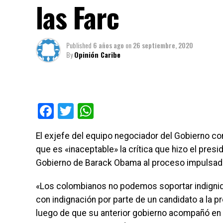
las Farc
Published
6 años ago
on
26 septiembre, 2020
By
Opinión Caribe
Facebook
Twitter
WhatsApp
El exjefe del equipo negociador del Gobierno co
que es «inaceptable» la crítica que hizo el pres
Gobierno de Barack Obama al proceso impulsado
«Los colombianos no podemos soportar indignid
con indignación por parte de un candidato a la p
luego de que su anterior gobierno acompañó en p