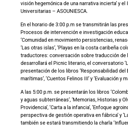
visión hegemónica de una narrativa incierta’ y e
Universitarias – ASOUNIESCA.
En el horario de 3:00 p.m se transmitirán las pre
Procesos de intervención e investigación educati
‘Comunidad en movimiento persistencias, renasc
‘Las otras islas’, ‘Playas en la costa caribeña c
traductores: conversación sobre traducción de li
desarrollará el Picnic literario, el conversatorio ‘
presentación de los libros ‘Responsabilidad del
marítimas’, ‘Cuentos Felinos III’ y ‘Evaluación y
A las 5:00 p.m. se presentarán los libros ‘Colom
y aguas subterráneas’, ‘Memorias, Historias y Ol
Providencia’, ‘Carta a la infancia’, ‘Enfoque agroi
perspectiva de gestión operativa en fábrica’ y ‘La
también se estará transmitiendo la charla ‘Influ