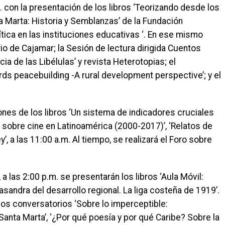
. con la presentación de los libros ‘Teorizando desde los
 Marta: Historia y Semblanzas’ de la Fundación
ítica en las instituciones educativas ‘. En ese mismo
ario de Cajamar; la Sesión de lectura dirigida Cuentos
ia de las Libélulas’ y revista Heterotopias; el
rds peacebuilding -A rural development perspective’; y el
ones de los libros ‘Un sistema de indicadores cruciales
 sobre cine en Latinoamérica (2000-2017)’, ‘Relatos de
ey’, a las 11:00 a.m. Al tiempo, se realizará el Foro sobre
 las 2:00 p.m. se presentarán los libros ‘Aula Móvil:
asandra del desarrollo regional. La liga costeña de 1919’.
os conversatorios ‘Sobre lo imperceptible:
Santa Marta’, ‘¿Por qué poesía y por qué Caribe? Sobre la