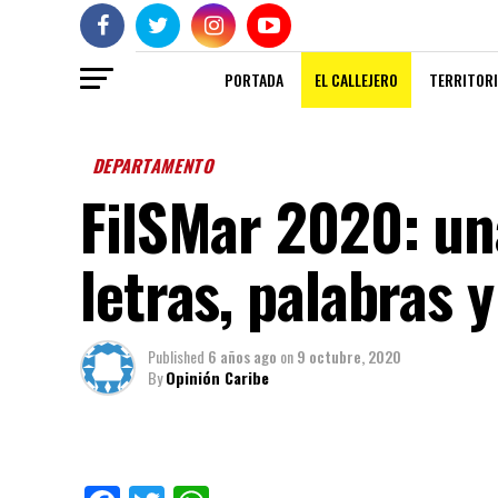
PORTADA
EL CALLEJERO
TERRITORI
DEPARTAMENTO
FilSMar 2020: una
letras, palabras y
Published
6 años ago
on
9 octubre, 2020
By
Opinión Caribe