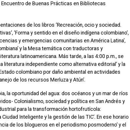
l I Encuentro de Buenas Prácticas en Bibliotecas
sentaciones de los libros ‘Recreación, ocio y sociedad.
vas’, ‘Forma y sentido en el diseño indígena colombiano’,
encias y emergencias comunitarias en América Latina’,
olombiana’ y la Mesa temática con traductoras y
teratura latinoamericana. Más tarde, a las 4:00 p.m., se
La literatura independiente como alternativa editorial’ y la
 Estado colombiano por daño ambiental en actividades
 manejo de los recursos Merluza y Atún’.
bia, la oportunidad del agua: dos océanos y un mar de ríos
vidos- Colonialismo, sociedad y política en San Andrés y
ndustrial para la transformación hortofrutícola:
 Ciudad Inteligente y la gestión de las TIC’. En ese horario
encia de los blogueros en el periodismo posmoderno’ y el