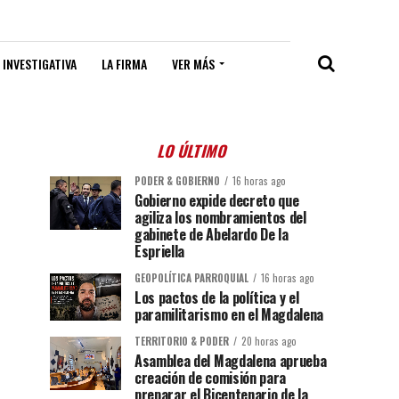
 INVESTIGATIVA
LA FIRMA
VER MÁS
LO ÚLTIMO
PODER & GOBIERNO
16 horas ago
Gobierno expide decreto que
agiliza los nombramientos del
gabinete de Abelardo De la
Espriella
GEOPOLÍTICA PARROQUIAL
16 horas ago
Los pactos de la política y el
paramilitarismo en el Magdalena
TERRITORIO & PODER
20 horas ago
Asamblea del Magdalena aprueba
creación de comisión para
preparar el Bicentenario de la