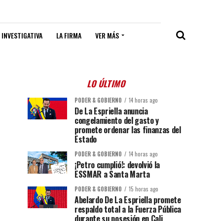
 INVESTIGATIVA
LA FIRMA
VER MÁS
LO ÚLTIMO
PODER & GOBIERNO
14 horas ago
De La Espriella anuncia
congelamiento del gasto y
promete ordenar las finanzas del
Estado
PODER & GOBIERNO
14 horas ago
¡Petro cumplió!: devolvió la
ESSMAR a Santa Marta
PODER & GOBIERNO
15 horas ago
Abelardo De La Espriella promete
respaldo total a la Fuerza Pública
durante su posesión en Cali