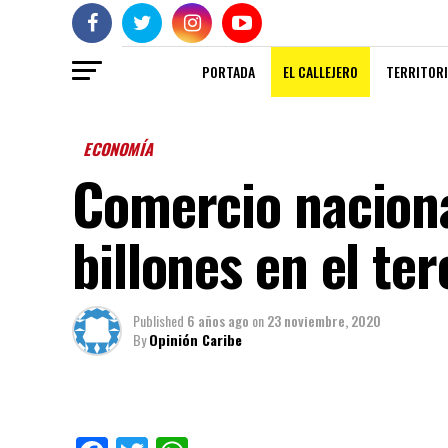
PORTADA
EL CALLEJERO
TERRITORI
ECONOMÍA
Comercio naciona
billones en el ter
Published
6 años ago
on
23 noviembre, 2020
By
Opinión Caribe