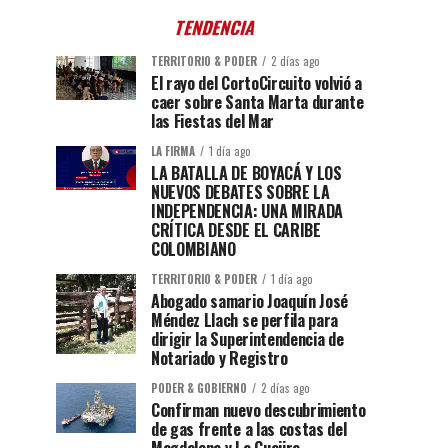
TENDENCIA
TERRITORIO & PODER
2 días ago
El rayo del CortoCircuito volvió a
caer sobre Santa Marta durante
las Fiestas del Mar
LA FIRMA
1 día ago
LA BATALLA DE BOYACÁ Y LOS
NUEVOS DEBATES SOBRE LA
INDEPENDENCIA: UNA MIRADA
CRÍTICA DESDE EL CARIBE
COLOMBIANO
TERRITORIO & PODER
1 día ago
Abogado samario Joaquín José
Méndez Llach se perfila para
dirigir la Superintendencia de
Notariado y Registro
PODER & GOBIERNO
2 días ago
Confirman nuevo descubrimiento
de gas frente a las costas del