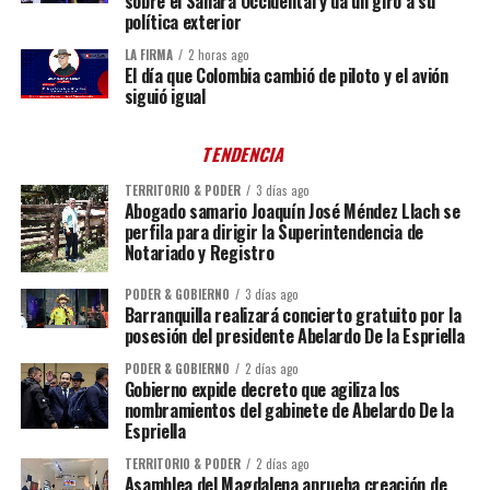
sobre el Sáhara Occidental y da un giro a su
política exterior
LA FIRMA
2 horas ago
El día que Colombia cambió de piloto y el avión
siguió igual
TENDENCIA
TERRITORIO & PODER
3 días ago
Abogado samario Joaquín José Méndez Llach se
perfila para dirigir la Superintendencia de
Notariado y Registro
PODER & GOBIERNO
3 días ago
Barranquilla realizará concierto gratuito por la
posesión del presidente Abelardo De la Espriella
PODER & GOBIERNO
2 días ago
Gobierno expide decreto que agiliza los
nombramientos del gabinete de Abelardo De la
Espriella
TERRITORIO & PODER
2 días ago
Asamblea del Magdalena aprueba creación de