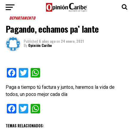
DEPARTAMENTO
Pagando, echamos pa’ lante
Published
6 años ago
on
24 enero, 2021
By
Opinión Caribe
Facebook
Twitter
WhatsApp
Paga a tiempo tú factura y juntos, haremos la vida de
todos, un poco mejor cada día
Facebook
Twitter
WhatsApp
TEMAS RELACIONADOS: