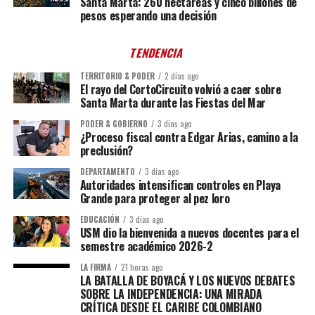
Santa Marta: 260 hectáreas y cinco billones de
pesos esperando una decisión
TENDENCIA
TERRITORIO & PODER
2 días ago
El rayo del CortoCircuito volvió a caer sobre
Santa Marta durante las Fiestas del Mar
PODER & GOBIERNO
3 días ago
¿Proceso fiscal contra Edgar Arias, camino a la
preclusión?
DEPARTAMENTO
3 días ago
Autoridades intensifican controles en Playa
Grande para proteger al pez loro
EDUCACIÓN
3 días ago
USM dio la bienvenida a nuevos docentes para el
semestre académico 2026-2
LA FIRMA
21 horas ago
LA BATALLA DE BOYACÁ Y LOS NUEVOS DEBATES
SOBRE LA INDEPENDENCIA: UNA MIRADA
CRÍTICA DESDE EL CARIBE COLOMBIANO