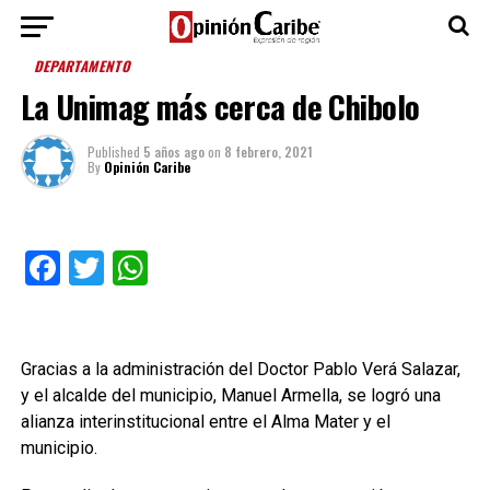
DEPARTAMENTO
La Unimag más cerca de Chibolo
Published
5 años ago
on
8 febrero, 2021
By
Opinión Caribe
Facebook
Twitter
WhatsApp
Gracias a la administración del Doctor Pablo Verá Salazar,
y el alcalde del municipio, Manuel Armella, se logró una
alianza interinstitucional entre el Alma Mater y el
municipio.