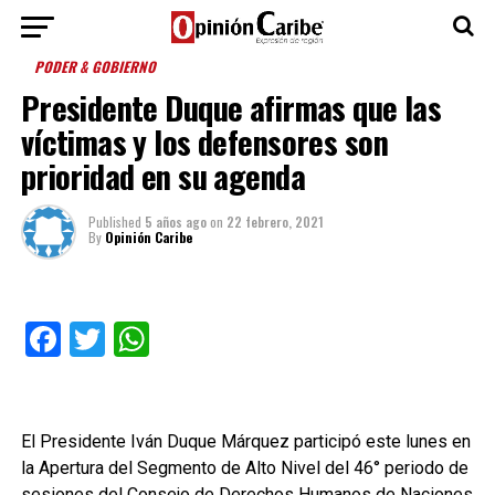
PODER & GOBIERNO
Presidente Duque afirmas que las
víctimas y los defensores son
prioridad en su agenda
Published
5 años ago
on
22 febrero, 2021
By
Opinión Caribe
Facebook
Twitter
WhatsApp
El Presidente Iván Duque Márquez participó este lunes en
la Apertura del Segmento de Alto Nivel del 46° periodo de
sesiones del Consejo de Derechos Humanos de Naciones