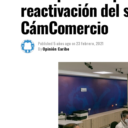
reactivación del 
CámComercio
Published
5 años ago
on
23 febrero, 2021
By
Opinión Caribe