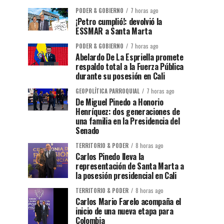
PODER & GOBIERNO
7 horas ago
¡Petro cumplió!: devolvió la
ESSMAR a Santa Marta
PODER & GOBIERNO
7 horas ago
Abelardo De La Espriella promete
respaldo total a la Fuerza Pública
durante su posesión en Cali
GEOPOLÍTICA PARROQUIAL
7 horas ago
De Miguel Pinedo a Honorio
Henríquez: dos generaciones de
una familia en la Presidencia del
Senado
TERRITORIO & PODER
8 horas ago
Carlos Pinedo lleva la
representación de Santa Marta a
la posesión presidencial en Cali
TERRITORIO & PODER
8 horas ago
Carlos Mario Farelo acompaña el
inicio de una nueva etapa para
Colombia