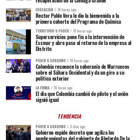
recuperación de la Ciénaga Grande
EDUCACIÓN
18 horas ago
Rector Pablo Vera le dio la bienvenida a la
primera cohorte del Programa de Química
TERRITORIO & PODER
18 horas ago
Superservicios pone fin a la intervención de
Essmar y abre paso al retorno de la empresa al
Distrito
PODER & GOBIERNO
18 horas ago
Colombia reconoce la soberanía de Marruecos
sobre el Sáhara Occidental y da un giro a su
política exterior
LA FIRMA
19 horas ago
El día que Colombia cambió de piloto y el avión
siguió igual
TENDENCIA
PODER & GOBIERNO
3 días ago
Gobierno expide decreto que agiliza los
nombramientos del gabinete de Abelardo De la