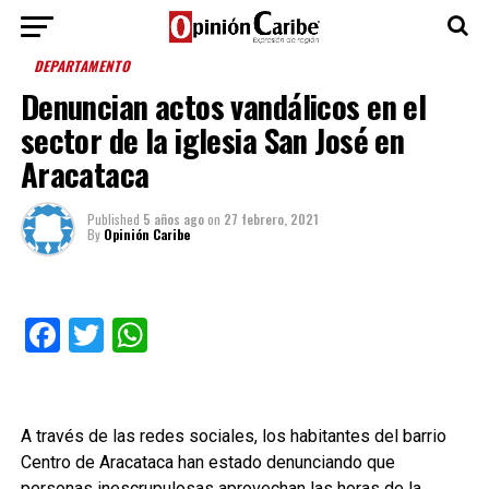
DEPARTAMENTO
Denuncian actos vandálicos en el
sector de la iglesia San José en
Aracataca
Published
5 años ago
on
27 febrero, 2021
By
Opinión Caribe
Facebook
Twitter
WhatsApp
A través de las redes sociales, los habitantes del barrio
Centro de Aracataca han estado denunciando que
personas inescrupulosas aprovechan las horas de la