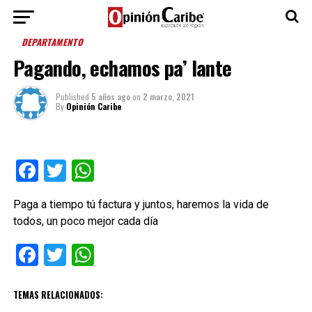
DEPARTAMENTO
Pagando, echamos pa’ lante
Published
5 años ago
on
2 marzo, 2021
By
Opinión Caribe
Facebook
Twitter
WhatsApp
Paga a tiempo tú factura y juntos, haremos la vida de
todos, un poco mejor cada día
Facebook
Twitter
WhatsApp
TEMAS RELACIONADOS: