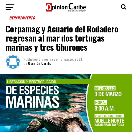
DEPARTAMENTO
Corpamag y Acuario del Rodadero
regresan al mar dos tortugas
marinas y tres tiburones
Published
5 años ago
on
3 marzo, 2021
By
Opinión Caribe