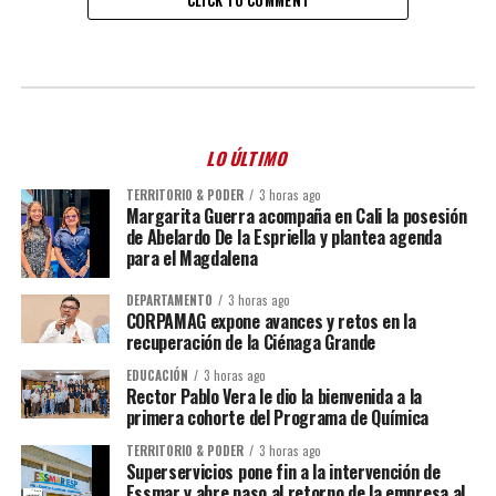
CLICK TO COMMENT
LO ÚLTIMO
TERRITORIO & PODER
3 horas ago
Margarita Guerra acompaña en Cali la posesión
de Abelardo De la Espriella y plantea agenda
para el Magdalena
DEPARTAMENTO
3 horas ago
CORPAMAG expone avances y retos en la
recuperación de la Ciénaga Grande
EDUCACIÓN
3 horas ago
Rector Pablo Vera le dio la bienvenida a la
primera cohorte del Programa de Química
TERRITORIO & PODER
3 horas ago
Superservicios pone fin a la intervención de
Essmar y abre paso al retorno de la empresa al