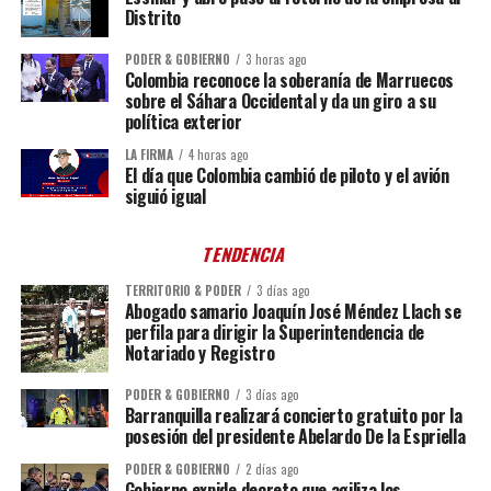
Distrito
PODER & GOBIERNO
3 horas ago
Colombia reconoce la soberanía de Marruecos
sobre el Sáhara Occidental y da un giro a su
política exterior
LA FIRMA
4 horas ago
El día que Colombia cambió de piloto y el avión
siguió igual
TENDENCIA
TERRITORIO & PODER
3 días ago
Abogado samario Joaquín José Méndez Llach se
perfila para dirigir la Superintendencia de
Notariado y Registro
PODER & GOBIERNO
3 días ago
Barranquilla realizará concierto gratuito por la
posesión del presidente Abelardo De la Espriella
PODER & GOBIERNO
2 días ago
Gobierno expide decreto que agiliza los