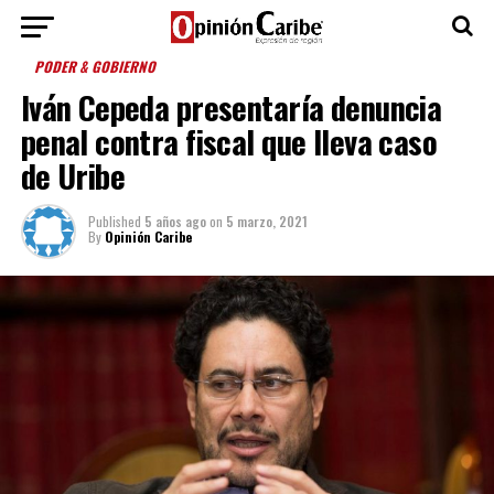
PODER & GOBIERNO
Iván Cepeda presentaría denuncia
penal contra fiscal que lleva caso
de Uribe
Published
5 años ago
on
5 marzo, 2021
By
Opinión Caribe