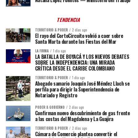
Natalia López Fuentes — Ministerio del Trabajo
TENDENCIA
TERRITORIO & PODER
2 días ago
El rayo del CortoCircuito volvió a caer sobre
Santa Marta durante las Fiestas del Mar
LA FIRMA
1 día ago
LA BATALLA DE BOYACÁ Y LOS NUEVOS DEBATES
SOBRE LA INDEPENDENCIA: UNA MIRADA
CRÍTICA DESDE EL CARIBE COLOMBIANO
TERRITORIO & PODER
1 día ago
Abogado samario Joaquín José Méndez Llach se
perfila para dirigir la Superintendencia de
Notariado y Registro
PODER & GOBIERNO
2 días ago
Confirman nuevo descubrimiento de gas frente
a las costas del Magdalena y La Guajira
TERRITORIO & PODER
2 días ago
Cámara de Comercio plantea convertir el