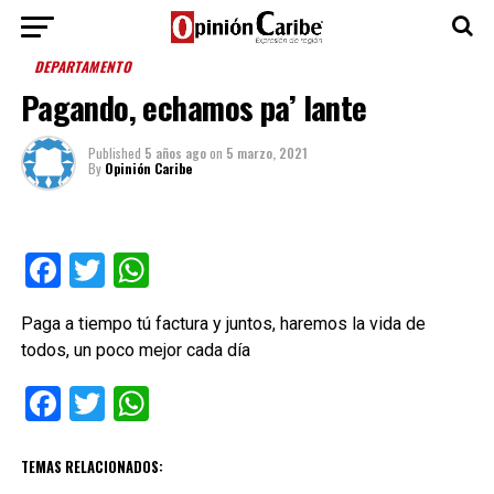
DEPARTAMENTO
Pagando, echamos pa’ lante
Published
5 años ago
on
5 marzo, 2021
By
Opinión Caribe
Facebook
Twitter
WhatsApp
Paga a tiempo tú factura y juntos, haremos la vida de
todos, un poco mejor cada día
Facebook
Twitter
WhatsApp
TEMAS RELACIONADOS: