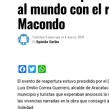
al mundo con el 
Macondo
Published
5 años ago
on
8 marzo, 2021
By
Opinión Caribe
Facebook
Twitter
WhatsApp
El evento de reapertura estuvo presidido por e
Luis Emilio Correa Guerrero, alcalde de Aracata
municipio y turistas que esperaban ansiosos la r
las vivencias narradas en la obra que consagró 
Soledad.