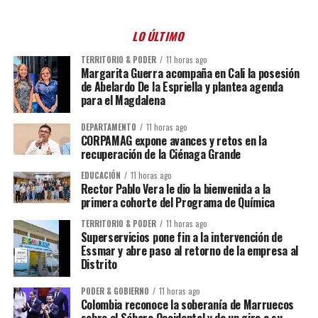
LO ÚLTIMO
TERRITORIO & PODER
11 horas ago
Margarita Guerra acompaña en Cali la posesión
de Abelardo De la Espriella y plantea agenda
para el Magdalena
DEPARTAMENTO
11 horas ago
CORPAMAG expone avances y retos en la
recuperación de la Ciénaga Grande
EDUCACIÓN
11 horas ago
Rector Pablo Vera le dio la bienvenida a la
primera cohorte del Programa de Química
TERRITORIO & PODER
11 horas ago
Superservicios pone fin a la intervención de
Essmar y abre paso al retorno de la empresa al
Distrito
PODER & GOBIERNO
11 horas ago
Colombia reconoce la soberanía de Marruecos
sobre el Sáhara Occidental y da un giro a su