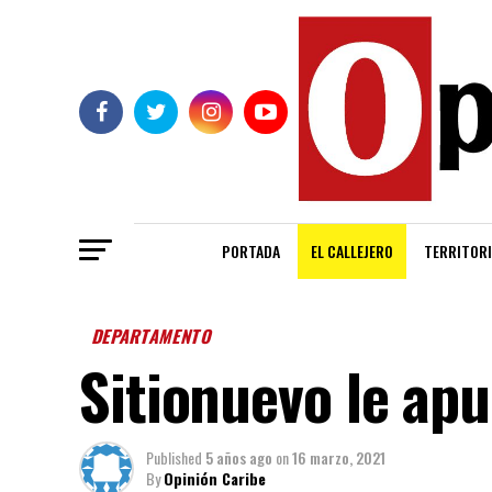
PORTADA
EL CALLEJERO
TERRITORI
DEPARTAMENTO
Sitionuevo le apu
Published
5 años ago
on
16 marzo, 2021
By
Opinión Caribe