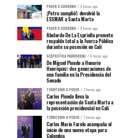
PODER & GOBIERNO
5 horas ago
¡Petro cumplió!: devolvió la
ESSMAR a Santa Marta
PODER & GOBIERNO
5 horas ago
Abelardo De La Espriella promete
respaldo total a la Fuerza Pública
durante su posesión en Cali
GEOPOLÍTICA PARROQUIAL
6 horas ago
De Miguel Pinedo a Honorio
Henríquez: dos generaciones de
una familia en la Presidencia del
Senado
TERRITORIO & PODER
7 horas ago
Carlos Pinedo lleva la
representación de Santa Marta a
la posesión presidencial en Cali
TERRITORIO & PODER
7 horas ago
Carlos Mario Farelo acompaña el
inicio de una nueva etapa para
Colombia