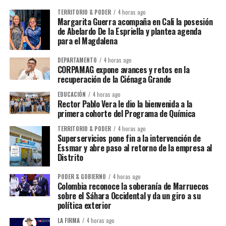
TERRITORIO & PODER
4 horas ago
Margarita Guerra acompaña en Cali la posesión
de Abelardo De la Espriella y plantea agenda
para el Magdalena
DEPARTAMENTO
4 horas ago
CORPAMAG expone avances y retos en la
recuperación de la Ciénaga Grande
EDUCACIÓN
4 horas ago
Rector Pablo Vera le dio la bienvenida a la
primera cohorte del Programa de Química
TERRITORIO & PODER
4 horas ago
Superservicios pone fin a la intervención de
Essmar y abre paso al retorno de la empresa al
Distrito
PODER & GOBIERNO
4 horas ago
Colombia reconoce la soberanía de Marruecos
sobre el Sáhara Occidental y da un giro a su
política exterior
LA FIRMA
4 horas ago